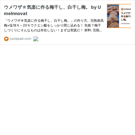
ウメワザ☆気楽に作る梅干し、白干し梅。 by U
meInnovat
「ウメワザ☆気楽に作る梅干し、白干し梅。」の作り方。完熟南高
梅×塩18％～20％でクエン酸をしっかり閉じ込める！ 失敗？梅干
しづくりにそんなものは存在しない！まずは実践だ！ 材料: 完熟南
高梅、荒塩
cookpad.com