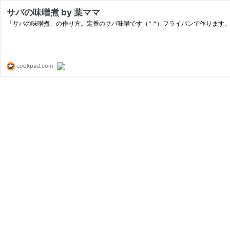
サバの味噌煮 by 葉ママ
「サバの味噌煮」の作り方。定番のサバ味噌です（^_^）フライパンで作ります。
cookpad.com