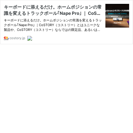
キーボードに添えるだけ。ホームポジションの常
識を変えるトラックボール｢Nape Pro｣ ｜ CoST
ORY
キーボードに添えるだけ。ホームポジションの常識を変えるトラッ
クボール｢Nape Pro｣ ｜CoSTORY（コストリー）とはユニークな
製品や、CoSTORY（コストリー）ならではの限定品、あるいはま
だ世の中で広く一般販売されていない商品をプレオーダー(先行予
costory.jp
約・購入)できるサービスです。