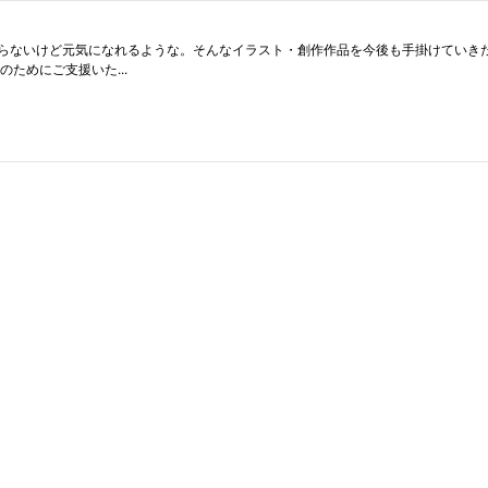
ど元気になれるような。そんなイラスト・創作作品を今後も手掛けていきたいと考えています。 私の作品
ためにご支援いた...