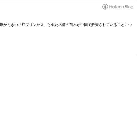
6 愛媛県が開発した高級かんきつ「紅プリンセス」と似た名前の苗木が中国で販売されていることにつ