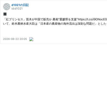
d1021の日記
id:d1021
■
「紅プリンセス」苗木が中国で販売か 農相“愛媛県を支援”https://t.co/i9ONoc
いて、鈴木農林水産大臣は「日本産の農産物の海外流出は深刻な問題だ」とした
2026-06-22 20:05