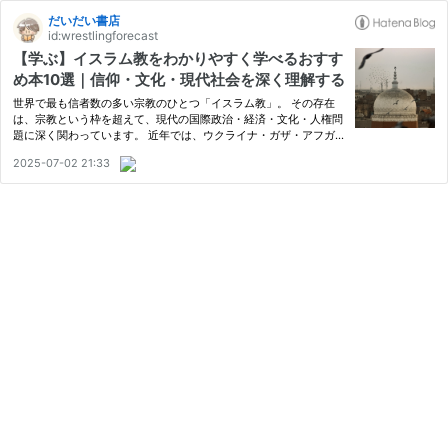
だいだい書店
id:wrestlingforecast
【学ぶ】イスラム教をわかりやすく学べるおすす
め本10選｜信仰・文化・現代社会を深く理解する
世界で最も信者数の多い宗教のひとつ「イスラム教」。 その存在
は、宗教という枠を超えて、現代の国際政治・経済・文化・人権問
題に深く関わっています。 近年では、ウクライナ・ガザ・アフガ
ニスタンなど世界各地での紛争とともに、イスラム教徒の人々が置
2025-07-02 21:33
かれた現実がメディアを通じて注目される機会も増えています。
日…