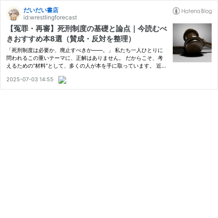
だいだい書店
id:wrestlingforecast
【冤罪・再審】死刑制度の基礎と論点｜今読むべ
きおすすめ本8選（賛成・反対を整理）
「死刑制度は必要か、廃止すべきか――。」 私たち一人ひとりに
問われるこの重いテーマに、正解はありません。 だからこそ、考
えるための“材料”として、多くの人が本を手に取っています。 近
年、死刑制度に対する関心は高まりつつあり、事件報道や司法制度
2025-07-03 14:55
改革といった社会的背景を受けて、死刑をめぐる問題を深く掘り下
げた…