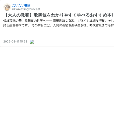
だいだい書店
id:wrestlingforecast
【大人の教養】歌舞伎をわかりやすく学べるおすすめ本1
伝統芸能の華、歌舞伎の世界へ—— 豪華絢爛な衣装、力強くも繊細な演技、そ
誇る総合芸術です。 その舞台には、人間の喜怒哀楽や生き様、時代背景までも
2025-08-11 15:23