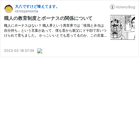
大八ですけど喰えてます。
id:mojamonta
職人の教育制度とボーナスの関係について
職人にボーナスはない？ 職人界という異世界では「怪我と弁当は
自分持ち」という言葉があって、僕も昔から親父にドヤ顔で言いつ
けられて育ちました。 かっこいいとでも思ってるのか、この言葉
の裏には旧世代の職人観があるのは明白です。言いたくもないけ
ど、怪我をするのはてめえが半人前だからだ、と無慈悲に突き放す
言…
2023-02-18 07:39