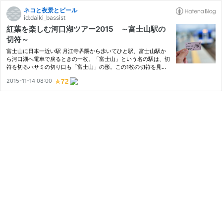
ネコと夜景とビール
id:daiki_bassist
紅葉を楽しむ河口湖ツアー2015 ～富士山駅の
切符～
富士山に日本一近い駅 月江寺界隈から歩いてひと駅、富士山駅か
ら河口湖へ電車で戻るときの一枚。「富士山」という名の駅は、切
符を切るハサミの切り口も「富士山」の形。この1枚の切符を見る
ためだけにこの駅を利用するのも面白い。ノープランツアーならで
2015-11-14 08:00
はの出来事でした。 daiki-photo.hatenablog.jp daiki-photo.hat
e…