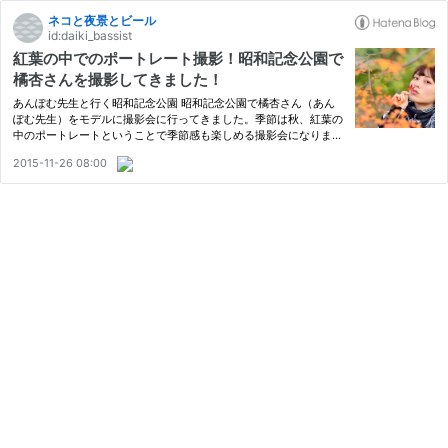
ネコと夜景とビール
id:daiki_bassist
紅葉の中でのポートレート撮影！昭和記念公園で
橘杏さんを撮影してきました！
あんぽむ先生と行く昭和記念公園 昭和記念公園で橘杏さん（あん
ぽむ先生）をモデルに撮影会に行ってきました。季節は秋、紅葉の
中のポートレートということで季節感も楽しめる撮影会になりまし
た。 広い広い昭和記念公園を歩きながら撮影スポットを探してい
2015-11-26 08:00
きます。私はもともとあんぽむ先生のことをベルマーレクイーン
の…