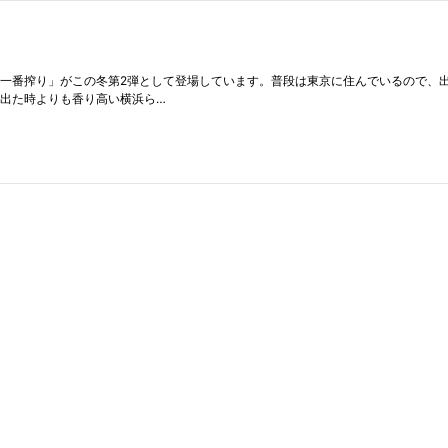
の一番搾り」がこの冬第2弾として登場しています。普段は東京に住んでいるので、
に出た時よりも香り高い横浜ら…