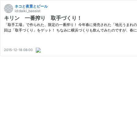
ネコと夜景とビール
id:daiki_bassist
キリン 一番搾り 取手づくり！
「取手工場」で作られた、限定の一番搾り！ 今年春に発売された「地元うまれ
回は「取手づくり」をゲット！ ちなみに横浜づくりも飲んでみたのですが、春
2015-12-18 08:00