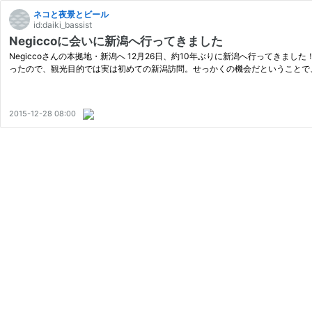
ネコと夜景とビール
id:daiki_bassist
Negiccoに会いに新潟へ行ってきました
Negiccoさんの本拠地・新潟へ 12月26日、約10年ぶりに新潟へ行ってきま
ったので、観光目的では実は初めての新潟訪問。せっかくの機会だということで
2015-12-28 08:00