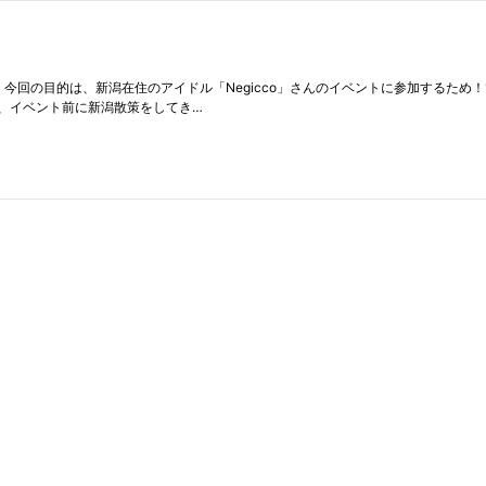
した！今回の目的は、新潟在住のアイドル「Negicco」さんのイベントに参加するた
、イベント前に新潟散策をしてき…