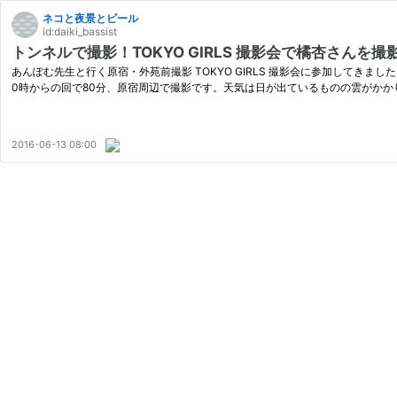
ネコと夜景とビール
id:daiki_bassist
トンネルで撮影！TOKYO GIRLS 撮影会で橘杏さんを
あんぽむ先生と行く原宿・外苑前撮影 TOKYO GIRLS 撮影会に参加して
0時からの回で80分、原宿周辺で撮影です。天気は日が出ているものの雲がかか
2016-06-13 08:00