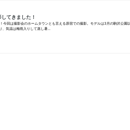
撮影してきました！
きました！今回は撮影会のホームタウンとも言える原宿での撮影。モデルは3月の駒沢公
り、気温は梅雨入りして蒸し暑…