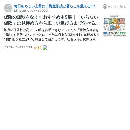
毎日をちょい上質に｜資産形成と暮らしを整えるFPブログ
id:huge_quokka6653
保険の無駄をなくすおすすめ本5選｜「いらない
保険」の見極め方から正しい選び方まで学べる入
門書【保険初心者向け】
毎月の保険料が高い・内容を説明できない…そんな「保険入りすぎ
問題」を解決したい方向けに、本当に必要な保険だけを見極める入
門書5冊を独立系FPが厳選して紹介します。社会保障と民間保険の
役割、不要な保険の見極め方、NISA・iDeCoとの優先順位まで、初
2026-04-30 17:06
心者でも今日から保険を整理できる判断軸が身につきます。