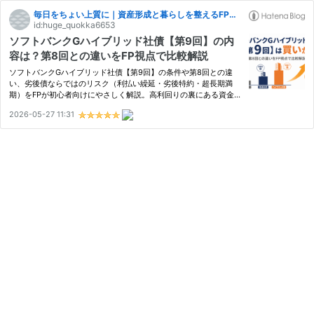
毎日をちょい上質に｜資産形成と暮らしを整えるFPブログ
id:huge_quokka6653
ソフトバンクGハイブリッド社債【第9回】の内
容は？第8回との違いをFP視点で比較解説
ソフトバンクGハイブリッド社債【第9回】の条件や第8回との違
い、劣後債ならではのリスク（利払い繰延・劣後特約・超長期満
期）をFPが初心者向けにやさしく解説。高利回りの裏にある資金調
達の背景や格付け動向も踏まえ、「買いか・見送りか」を余裕資金
2026-05-27 11:31
やリスク許容度別に判断できるチェックポイント付きで整理しま
す。