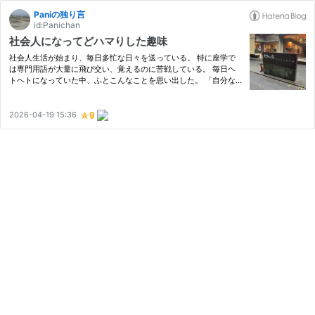
Paniの独り言
id:Panichan
社会人になってどハマりした趣味
社会人生活が始まり、毎日多忙な日々を送っている。 特に座学で
は専門用語が大量に飛び交い、覚えるのに苦戦している。 毎日ヘ
トヘトになっていた中、ふとこんなことを思い出した。 「自分な
りのリフレッシュ方法を確立すべき」 就活をしていた頃、面接で
よくそう聞かれたのだ。 仕事柄、生活が不規則になりやすく疲れ
も溜…
2026-04-19 15:36