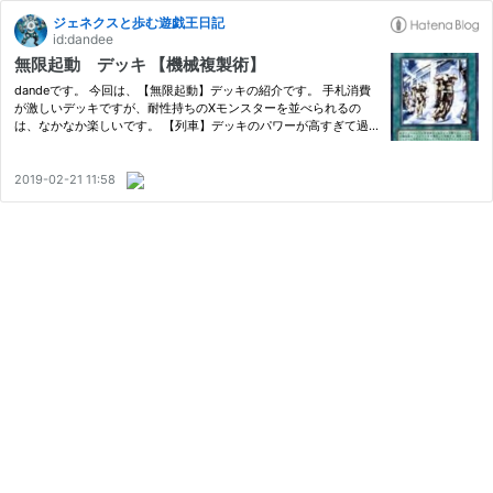
ジェネクスと歩む遊戯王日記
id:dandee
無限起動 デッキ 【機械複製術】
dandeです。 今回は、【無限起動】デッキの紹介です。 手札消費
が激しいデッキですが、耐性持ちのXモンスターを並べられるの
は、なかなか楽しいです。 【列車】デッキのパワーが高すぎて過
小評価されている感があるものの、先攻での制圧展開や、複数のX
モンスターを並べられる点で差別化できそうです。 目次 【デッキ
レシ…
2019-02-21 11:58