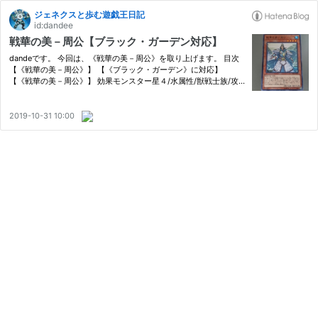
ジェネクスと歩む遊戯王日記
id:dandee
戦華の美－周公【ブラック・ガーデン対応】
dandeです。 今回は、《戦華の美－周公》を取り上げます。 目次
【《戦華の美－周公》】 【《ブラック・ガーデン》に対応】
【《戦華の美－周公》】 効果モンスター星４/水属性/獣戦士族/攻1
600/守1600このカード名の(1)(2)の効果はそれぞれ１ターンに１度
しか使用できない。(1)：自分フィールドの永続魔法・永続罠カー
ド…
2019-10-31 10:00