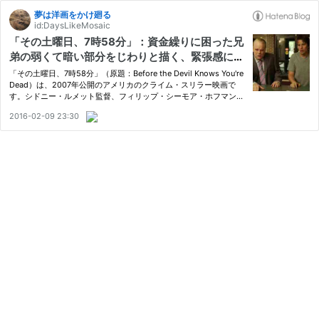
夢は洋画をかけ廻る
id:DaysLikeMosaic
「その土曜日、7時58分」：資金繰りに困った兄
弟の弱くて暗い部分をじわりと描く、緊張感にあ
ふれたクライム・スリラー
「その土曜日、7時58分」（原題：Before the Devil Knows You're
Dead）は、2007年公開のアメリカのクライム・スリラー映画で
す。シドニー・ルメット監督、フィリップ・シーモア・ホフマン、
イーサン・ホーク、マリサ・トメイらの出演で、思わぬ誤算によっ
2016-02-09 23:30
て破滅していく兄弟とその両親の運命を、人間の心の弱くて暗い部
分…