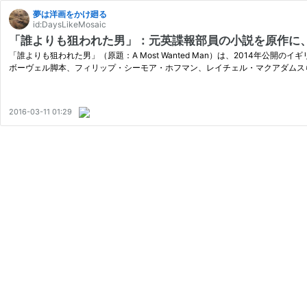
夢は洋画をかけ廻る
id:DaysLikeMosaic
「誰よりも狙われた男」：元英諜報部員の小説を原作に
「誰よりも狙われた男」（原題：A Most Wanted Man）は、2014
ボーヴェル脚本、フィリップ・シーモア・ホフマン、レイチェル・マクアダムス
2016-03-11 01:29