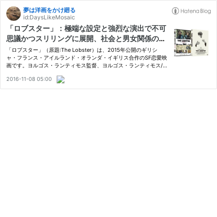
夢は洋画をかけ廻る
id:DaysLikeMosaic
「ロブスター」：極端な設定と強烈な演出で不可
思議かつスリリングに展開、社会と男女関係の心
理を問う野心作
「ロブスター」（原題:The Lobster）は、2015年公開のギリシ
ャ・フランス・アイルランド・オランダ・イギリス合作のSF恋愛映
画です。ヨルゴス・ランティモス監督、ヨルゴス・ランティモス/
エフティミス・フィリップ共同脚本、コリン・ファレル、レイチェ
2016-11-08 05:00
ル・ワイズ、レア・セドゥら出演で、パートナーを見つけるために
ホテ…