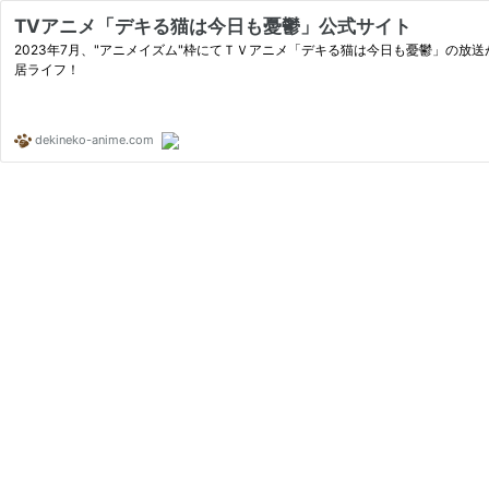
TVアニメ「デキる猫は今日も憂鬱」公式サイト
2023年7月、"アニメイズム"枠にてＴＶアニメ「デキる猫は今日も憂鬱」の
居ライフ！
dekineko-anime.com