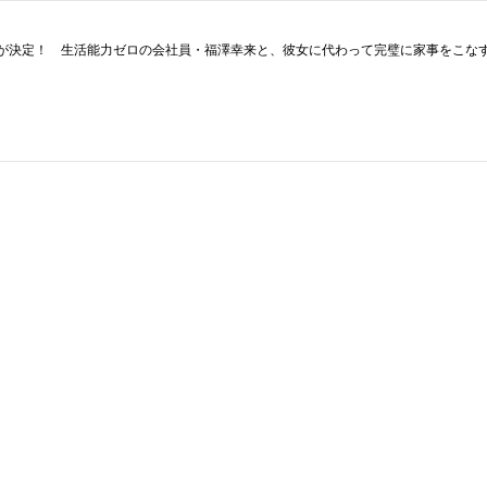
放送が決定！ 生活能力ゼロの会社員・福澤幸来と、彼女に代わって完璧に家事をこ