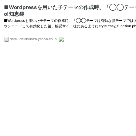
■Wordpressを用いた子テーマの作成時、「◯◯テー
o!知恵袋
■Wordpressを用いた子テーマの作成時、「◯◯テーマは有効な親テーマではあ
ウンロードして有効化した後、解説サイト様にあるようにstyle.cssとfunction.php
detail.chiebukuro.yahoo.co.jp