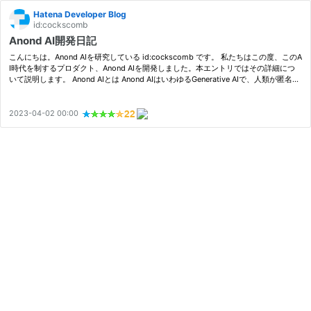
Hatena Developer Blog
id:cockscomb
Anond AI開発日記
こんにちは。Anond AIを研究している id:cockscomb です。 私たちはこの度、このA
I時代を制するプロダクト、Anond AIを開発しました。本エントリではその詳細につ
いて説明します。 Anond AIとは Anond AIはいわゆるGenerative AIで、人類が匿名で
日記を書くことをアシストしてくれるものです。私たちは日記に芸術性を感じ…
2023-04-02 00:00