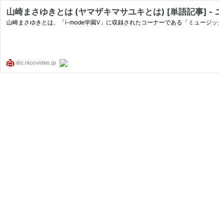
山崎まさゆきとは (ヤマザキマサユキとは) [単語記事] -
山崎まさゆきとは、「i-mode学園V」に収録されたコーナーである「ミュージック
dic.nicovideo.jp