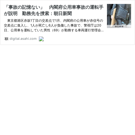
「事故の記憶ない」 内閣府公用車事故の運転手
が説明 勤務先を捜索：朝日新聞
東京都港区赤坂1丁目の交差点で1月、内閣府の公用車が赤信号の
交差点に進入し、1人が死亡し6人が負傷した事故で、警視庁は20
日、公用車を運転していた男性（69）が勤務する車両運行管理会
社「大新東」の関…
digital.asahi.com