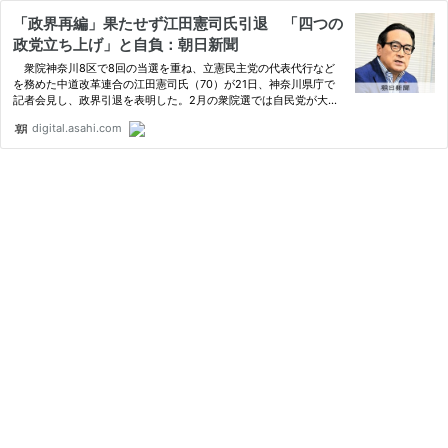
「政界再編」果たせず江田憲司氏引退 「四つの
政党立ち上げ」と自負：朝日新聞
衆院神奈川8区で8回の当選を重ね、立憲民主党の代表代行など
を務めた中道改革連合の江田憲司氏（70）が21日、神奈川県庁で
記者会見し、政界引退を表明した。2月の衆院選では自民党が大勝
し、自らも敗れた。…
digital.asahi.com