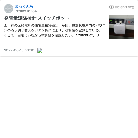
まっくんち
id:dmx96284
発電量遠隔検針 スイッチボット
五十鈴の丘発電所の発電量積算値は、毎回、機器収納庫内のパワコ
ンの表示切り替えをボタン操作により、積算値を記録している。
そこで、自宅にいながら積算値を確認したい。 SwitchBotシリーズ
の機器構成により、遠隔検針システム導入 まずは、表示切り替え
ボタン操作を可能とするアイテム ・ボット SwitchBot スイッチ
ボ…
2022-06-15 00:00