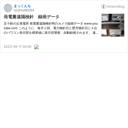
まっくんち
id:dmx96284
発電量遠隔検針 録画データ
五十鈴の丘発電所 発電量遠隔検針時のカメラ録画データ www.you
tube.com このように、毎月２回、電力検針日と歴月検針日に４台
のパワコン表示部を積算値に表示切替後、自動録画されます。 遠
隔検針導入時期：２０２２年４月～
2023-09-17 00:00