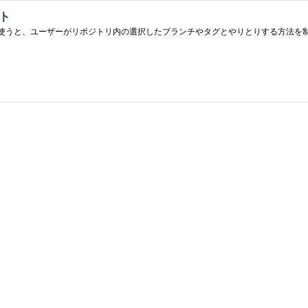
ント
ットを使うと、ユーザーがリポジトリ内の選択したブランチやタグとやりとりする方法を