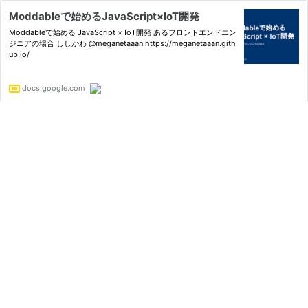
Moddableで始めるJavaScript×IoT開発
Moddableで始める JavaScript × IoT開発 あるフロントエンドエン
ジニアの場合 ししかわ @meganetaaan https://meganetaaan.gith
ub.io/
docs.google.com