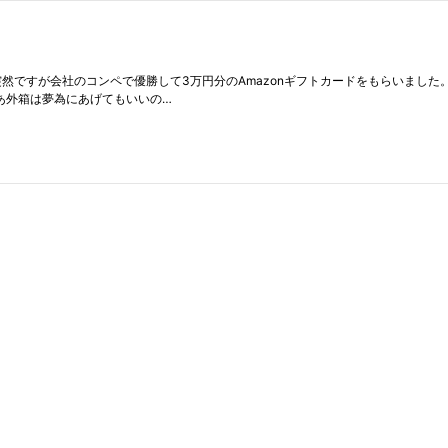
 突然ですが会社のコンペで優勝して3万円分のAmazonギフトカードをもらいました
まあ外箱は夢為にあげてもいいの…