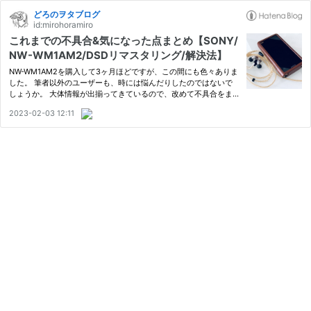
どろのヲタブログ
id:mirohoramiro
これまでの不具合&気になった点まとめ【SONY/
NW-WM1AM2/DSDリマスタリング/解決法】
NW-WM1AM2を購入して3ヶ月ほどですが、この間にも色々ありま
した。 筆者以外のユーザーも、時には悩んだりしたのではないで
しょうか。 大体情報が出揃ってきているので、改めて不具合をま
とめ、個人的に気になった点(不満点)も書いていきたいと思いま
2023-02-03 12:11
す。 不具合まとめ ディスプレイのスリープ復帰問題 DSDリマスタ
リング…