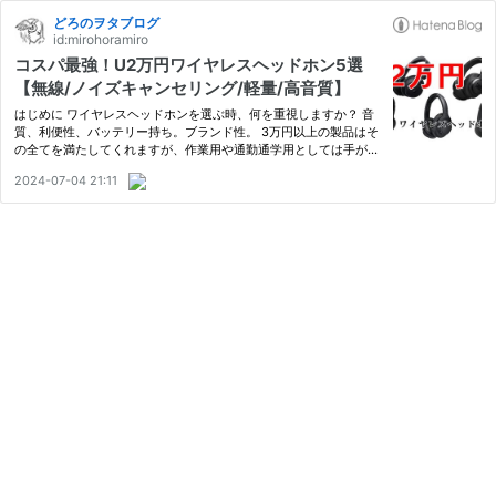
どろのヲタブログ
id:mirohoramiro
コスパ最強！U2万円ワイヤレスヘッドホン5選
【無線/ノイズキャンセリング/軽量/高音質】
はじめに ワイヤレスヘッドホンを選ぶ時、何を重視しますか？ 音
質、利便性、バッテリー持ち。ブランド性。 3万円以上の製品はそ
の全てを満たしてくれますが、作業用や通勤通学用としては手が出
しにくい価格帯でもありますよね。 もっと安くて、かつ高音質だ
2024-07-04 21:11
ったらありがたい。 なので、今回は気軽に使えて本体も軽くて高…