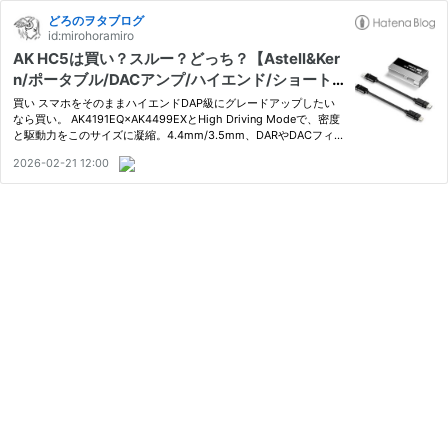
どろのヲタブログ
id:mirohoramiro
AK HC5は買い？スルー？どっち？【Astell&Ker
n/ポータブル/DACアンプ/ハイエンド/ショート
レビュー】
買い スマホをそのままハイエンドDAP級にグレードアップしたい
なら買い。 AK4191EQ×AK4499EXとHigh Driving Modeで、密度
と駆動力をこのサイズに凝縮。4.4mm/3.5mm、DARやDACフィル
ター搭載、手軽さより音質のみ一点を優先したい人向け。 スルー
2026-02-21 12:00
軽さと省電力、価格の手軽さが優先ならスルー。 バスパワー駆動
なので端末側…