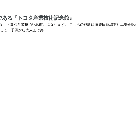
である『トヨタ産業技術記念館』
設『トヨタ産業技術記念館』になります。 こちらの施設は旧豊田紡織本社工場を記
まして、子供から大人まで楽…