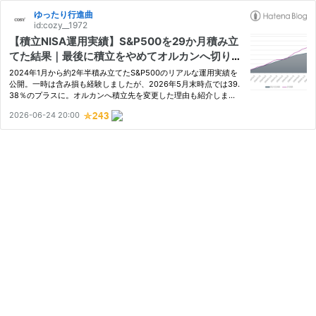
ゆったり行進曲
id:cozy__1972
【積立NISA運用実績】S&P500を29か月積み立
てた結果｜最後に積立をやめてオルカンへ切り替
えた理由
2024年1月から約2年半積み立てたS&P500のリアルな運用実績を
公開。一時は含み損も経験しましたが、2026年5月末時点では39.
38％のプラスに。オルカンへ積立先を変更した理由も紹介しま
す。
2026-06-24 20:00