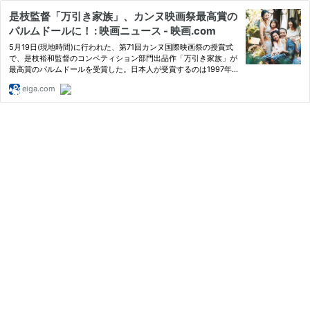
是枝監督「万引き家族」、カンヌ映画祭最高賞の
パルムドールに！ : 映画ニュース - 映画.com
5月19日(現地時間)に行われた、第71回カンヌ国際映画祭の授賞式
で、是枝裕和監督のコンペティション部門出品作「万引き家族」が
最高賞のパルムドールを受賞した。日本人が受賞するのは1997年
の今村昌平監督作「うなぎ」以来21年ぶり。同じく今年
eiga.com