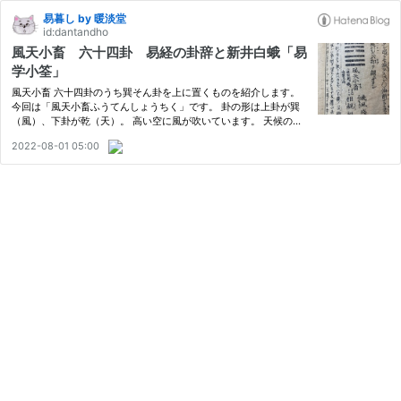
易暮し by 暖淡堂
id:dantandho
風天小畜 六十四卦 易経の卦辞と新井白蛾「易
学小筌」
風天小畜 六十四卦のうち巽そん卦を上に置くものを紹介します。
今回は「風天小畜ふうてんしょうちく」です。 卦の形は上卦が巽
（風）、下卦が乾（天）。 高い空に風が吹いています。 天候の変
化の前触れかもしれません。 巽（風） 乾（天） 先に紹介した六十
2022-08-01 05:00
四卦表をご参照ください。 ekilife.hatenadiary.com 易経にある…