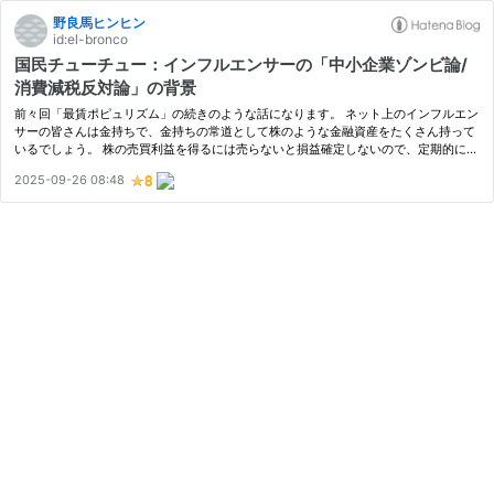
野良馬ヒンヒン
id:el-bronco
国民チューチュー：インフルエンサーの「中小企業ゾンビ論/
消費減税反対論」の背景
前々回「最賃ポピュリズム」の続きのような話になります。 ネット上のインフルエン
サーの皆さんは金持ちで、金持ちの常道として株のような金融資産をたくさん持って
いるでしょう。 株の売買利益を得るには売らないと損益確定しないので、定期的に現
金を得るには配当の高い株を持ちます。高配当株です。 配当を安定的に出す…
2025-09-26 08:48