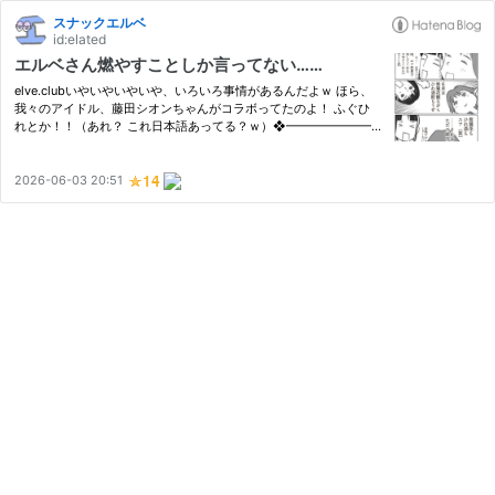
スナックエルベ
id:elated
エルベさん燃やすことしか言ってない……
elve.clubいやいやいやいや、いろいろ事情があるんだよｗ ほら、
我々のアイドル、藤田シオンちゃんがコラボってたのよ！ ふぐひ
れとか！！（あれ？ これ日本語あってる？ｗ）❖━━━━━━━
━━━━━━❖ 藤田シオンとふぐを食べよう！ 山西水産×藤田シ
オン てっちり鍋＆ひれ酒 コラボ決定！❖━━━━━━━━━━━
━━❖皆様こんばんは！藤田シオン…
2026-06-03 20:51