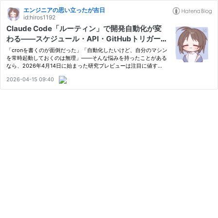
エンジニアの思い立ったが吉日
id:hiros1192
Claude Code「ルーティン」で開発自動化が変
わる——スケジュール・API・GitHubトリガーを
使いこなす完全ガイド
「cronを書くのが面倒だった」「自動化したいけど、自分のマシン
を常時起動しておくのは無理」——そんな悩みを持ったことがある
なら、2026年4月14日に始まった研究プレビューは注目に値す
る。 Anthropicが Claude Code に追加した 「ルーティン（Routin
2026-04-15 09:40
es）」 は、AIエージェントをクラウド上で定期実行できる機能
だ。プロ…