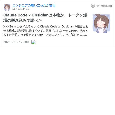
エンジニアの思い立ったが吉日
id:hiros1192
Claude Code × Obsidianは本物か、トークン爆
増の懸念込みで調べた
X や Zenn のタイムラインで Claude Code と Obsidian を組み合わ
せる構成の話が流れ続けていて、正直「これは本物なのか、それと
もまた話題先行で終わるやつか」と気になっていた。試した人の感
想記事は増えてるけど、書かれてる内容に温度差がある。「第二の
2026-05-27 20:00
脳が完成した」と熱狂してる人がいる一方、Obsidian 公式フォ…