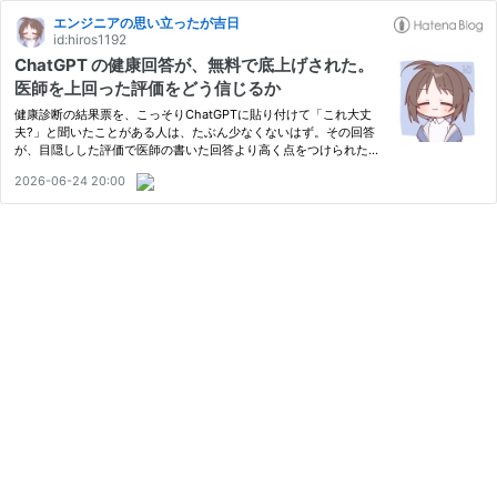
エンジニアの思い立ったが吉日
id:hiros1192
ChatGPT の健康回答が、無料で底上げされた。
医師を上回った評価をどう信じるか
健康診断の結果票を、こっそりChatGPTに貼り付けて「これ大丈
夫?」と聞いたことがある人は、たぶん少なくないはず。その回答
が、目隠しした評価で医師の書いた回答より高く点をつけられた、
と聞いたら、さすがに一度手が止まる。OpenAIが出した健康分野
2026-06-24 20:00
の発表は、要するにそういう中身だった。しかも恩恵を受けるのは
有料…