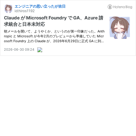
エンジニアの思い立ったが吉日
id:hiros1192
Claude が Microsoft Foundry で GA、Azure 請
求統合と日本未対応
朝メールを開いて、ようやくか、というのが第一印象だった。Anth
ropic と Microsoft が今年2月のプレビューから準備していた Micr
osoft Foundry 上の Claude が、2026年6月29日に正式 GA に到達
した。Opus 4.8 と Haiku 4.5 が Azure ネイティブで叩けるように
2026-06-30 09:24
なり、利用料が Azure コミットを消化する設計になっている。…