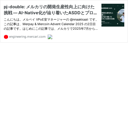
pj-double: メルカリの開発生産性向上に向けた
挑戦 — AI-Native化が辿り着いたASDDとプロセ
ス変革の全貌
こんにちは。メルペイ VPoE室マネージャーの @nnaakkaaii です。
この記事は、Merpay & Mercoin Advent Calendar 2025 の2日目
の記事です。はじめにこの記事では、メルカリで2025年7月からス
タ
engineering.mercari.com