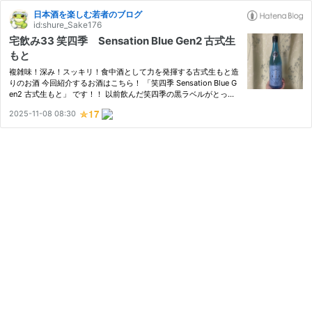
日本酒を楽しむ若者のブログ
id:shure_Sake176
宅飲み33 笑四季 Sensation Blue Gen2 古式生
もと
複雑味！深み！スッキリ！食中酒として力を発揮する古式生もと造
りのお酒 今回紹介するお酒はこちら！ 「笑四季 Sensation Blue G
en2 古式生もと」 です！！ 以前飲んだ笑四季の黒ラベルがとって
も美味しかったので購入！ 黒ラベルとは酵母と酒米が違います。
2025-11-08 08:30
黒は酵母が協会7号系 青は協会6号系（自社株） ここが味の違い…