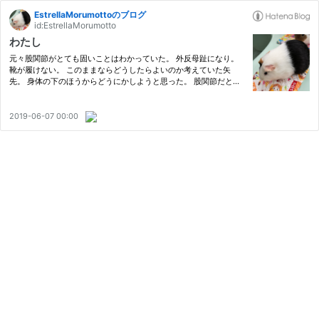
EstrellaMorumottoのブログ
id:EstrellaMorumotto
わたし
元々股関節がとても固いことはわかっていた。 外反母趾になり。
靴が履けない。 このままならどうしたらよいのか考えていた矢
先。 身体の下のほうからどうにかしようと思った。 股関節だと。
ネットで股関節のストレッチを調べたが私にできるものはなかっ
た。 そこで寝ながら真似することにした。 どうにか固い身体を押
さ…
2019-06-07 00:00