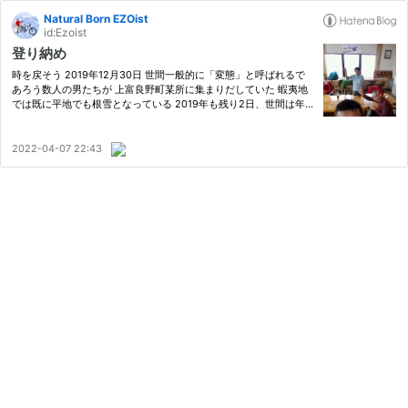
Natural Born EZOist
id:Ezoist
登り納め
時を戻そう 2019年12月30日 世間一般的に「変態」と呼ばれるで
あろう数人の男たちが 上富良野町某所に集まりだしていた 蝦夷地
では既に平地でも根雪となっている 2019年も残り2日、世間は年
末の慌ただしさを通り越し 2020年を迎えるべく粛々と準備を整え
ているかのような静けさである 軽く頭が沸いた感、強め 静かに決
まっ…
2022-04-07 22:43